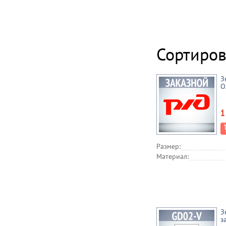
Сортиров
З
О
1
Размер:
Материал:
З
з