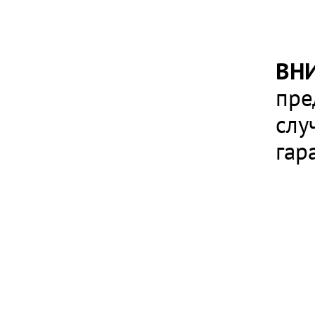
ВН
пре
слу
гар