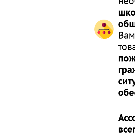
не
шко
общ
Вам
тов
пож
гра
сит
обе
Асс
все