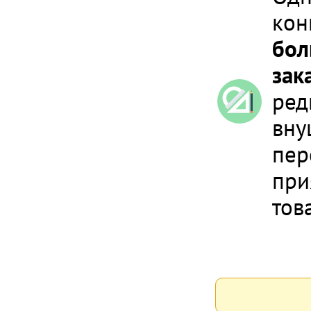
кон
бол
зак
ред
вну
пер
при
тов