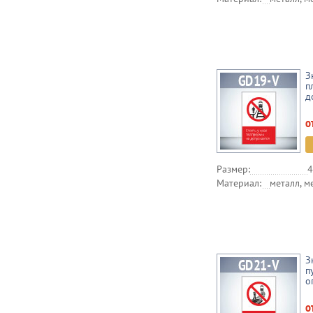
З
п
д
о
Размер:
4
Материал:
металл, м
З
п
о
о