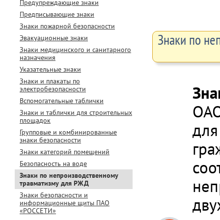
Предупреждающие знаки
Предписывающие знаки
Знаки пожарной безопасности
Знаки по не
Эвакуационные знаки
Знаки медицинского и санитарного
назначения
Указательные знаки
Знаки и плакаты по
Зна
электробезопасности
Вспомогательные таблички
ОАО
Знаки и таблички для строительных
площадок
для
Групповые и комбинированные
знаки безопасности
гра
Знаки категорий помещений
соо
Безопасность на воде
Знаки по непроизводственному
неп
травматизму для РЖД
Знаки безопасности и
дву
информационные щиты ПАО
«РОССЕТИ»