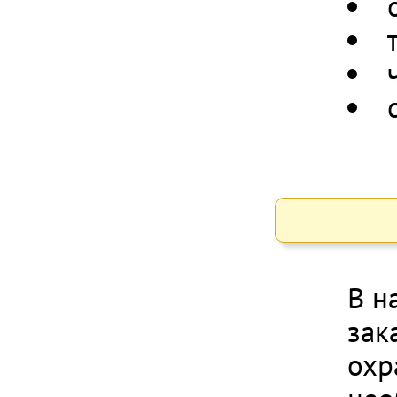
В н
зак
охр