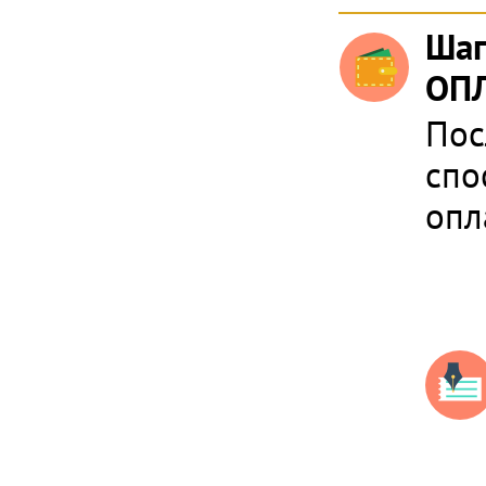
Шаг
ОПЛ
Пос
спо
опл