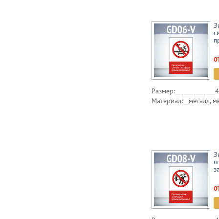
З
с
п
о
Размер:
4
Материал:
металл, м
З
ш
з
о