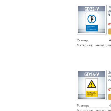
З
д
G
о
Размер:
4
Материал:
металл, м
З
п
с
о
Размер:
4
Материал:
металл, м