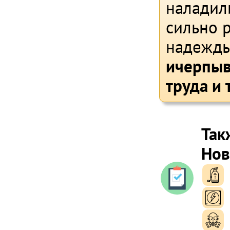
наладил
сильно р
надежды
ичерпыв
труда и 
Так
Нов
п
п
п