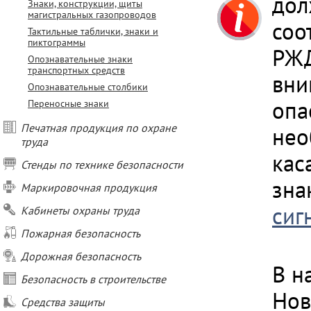
дол
Знаки, конструкции, щиты
магистральных газопроводов
соо
Тактильные таблички, знаки и
пиктограммы
РЖД
Опознавательные знаки
транспортных средств
вни
Опознавательные столбики
опа
Переносные знаки
Печатная продукция по охране
нео
труда
кас
Стенды по технике безопасности
зна
Маркировочная продукция
сиг
Кабинеты охраны труда
Пожарная безопасность
Дорожная безопасность
В н
Безопасность в строительстве
Нов
Средства защиты