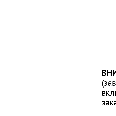
ВН
(за
вкл
зак