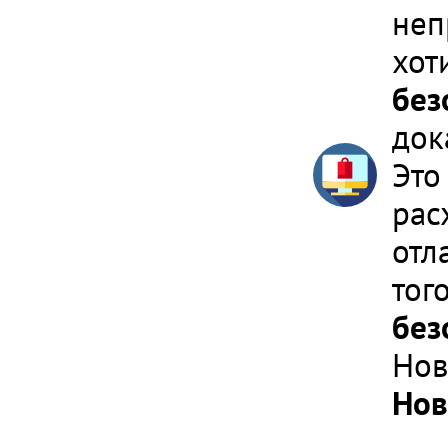
неп
хот
без
док
Это
рас
отл
тог
без
Нов
Нов