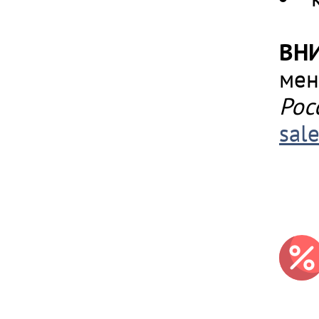
ВН
мен
Рос
sal