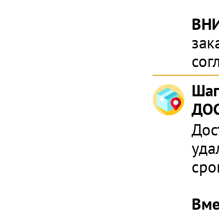
ВН
зак
сог
Шаг
ДОС
Дос
уда
сро
Вме