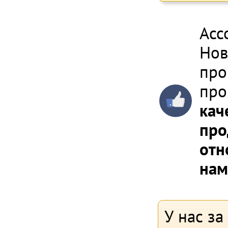
Асс
Нов
про
про
кач
про
отн
нам
У нас за