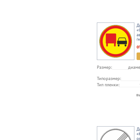
Д
«
а
(
о
Размер:
диаме
Типоразмер:
Тип пленки:
в
Д
«
о