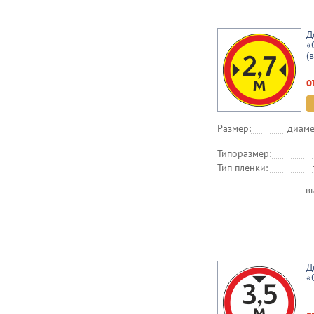
Д
«
(
о
Размер:
диаме
Типоразмер:
Тип пленки:
в
Д
«