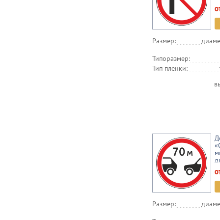
о
Размер:
диаме
Типоразмер:
Тип пленки:
в
Д
«
м
д
о
Размер:
диаме