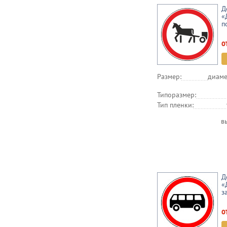
Д
«
п
о
Размер:
диаме
Типоразмер:
Тип пленки:
в
Д
«
з
о