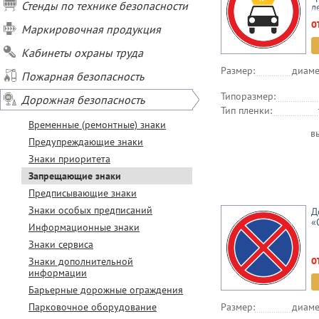
Стенды по технике безопасности
л
г
о
Маркировочная продукция
Кабинеты охраны труда
Размер:
диаме
Пожарная безопасность
Типоразмер:
Дорожная безопасность
Тип пленки:
Временные (ремонтные) знаки
в
Предупреждающие знаки
Знаки приоритета
Запрещающие знаки
Предписывающие знаки
Знаки особых предписаний
Д
«
Информационные знаки
Знаки сервиса
о
Знаки дополнительной
информации
Барьерные дорожные ограждения
Парковочное оборудование
Размер:
диаме