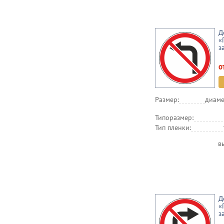
Д
«
з
о
Размер:
диаме
Типоразмер:
Тип пленки:
в
Д
«
з