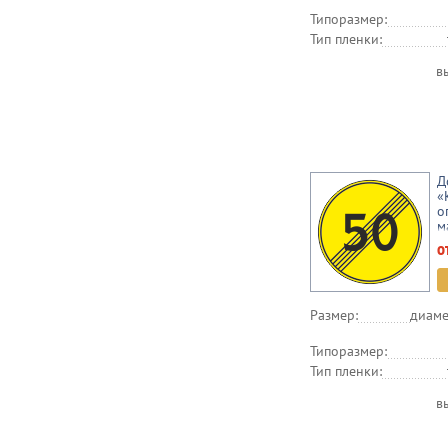
Типоразмер:
Тип пленки:
в
Д
«
о
м
(
о
Размер:
диаме
Типоразмер:
Тип пленки:
в