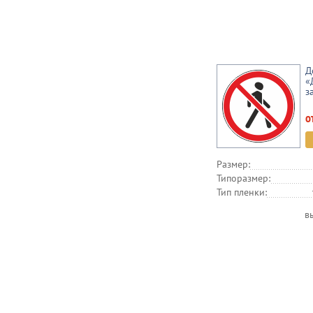
Д
«
з
о
Размер:
Типоразмер:
Тип пленки:
в