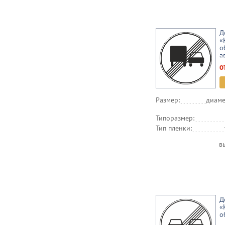
Д
«
о
а
о
Размер:
диаме
Типоразмер:
Тип пленки:
в
Д
«
о