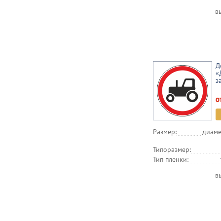
в
Д
«
з
о
Размер:
диаме
Типоразмер:
Тип пленки:
в