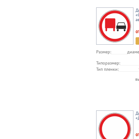
Д
«
а
о
Размер:
диаме
Типоразмер:
Тип пленки:
в
Д
«
о