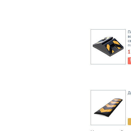
П
в
с
р
1
Д