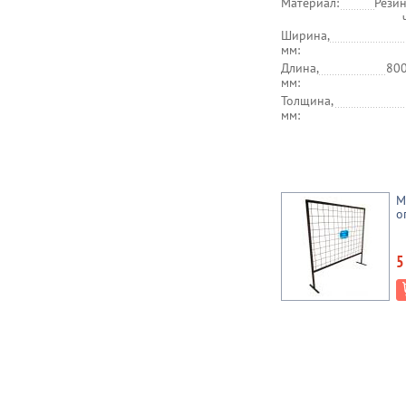
Материал:
Резин
Ширина,
мм:
Длина,
800
мм:
Толщина,
мм:
М
о
5