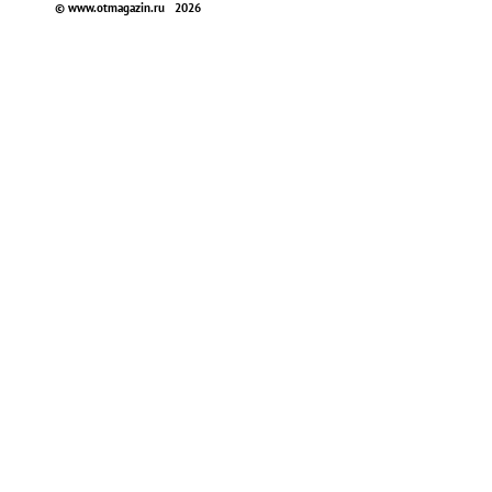
© www.otmagazin.ru 2026