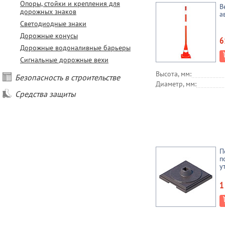
Опоры, стойки и крепления для
В
дорожных знаков
а
Светодиодные знаки
Дорожные конусы
6
Дорожные водоналивные барьеры
Сигнальные дорожные вехи
Высота, мм:
Безопасность в строительстве
Диаметр, мм:
Средства защиты
П
п
у
1