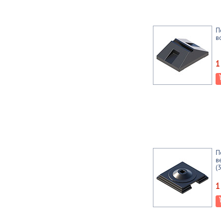
П
в
1
П
в
(
1