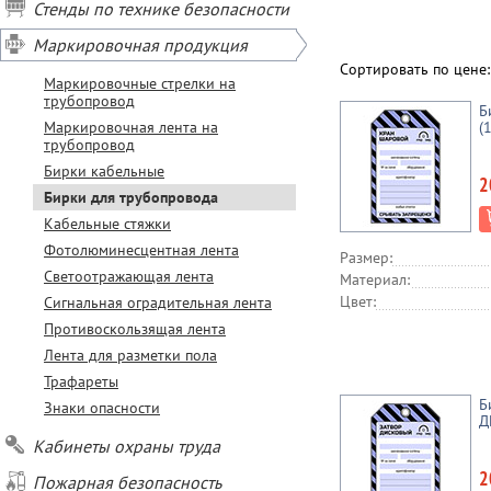
Стенды по технике безопасности
Маркировочная продукция
Сортировать по цене
Маркировочные стрелки на
трубопровод
Б
Маркировочная лента на
(
трубопровод
Бирки кабельные
2
Бирки для трубопровода
Кабельные стяжки
Фотолюминесцентная лента
Размер:
Светоотражающая лента
Материал:
Цвет:
Сигнальная оградительная лента
Противоскользящая лента
Лента для разметки пола
Трафареты
Б
Знаки опасности
Д
Кабинеты охраны труда
2
Пожарная безопасность