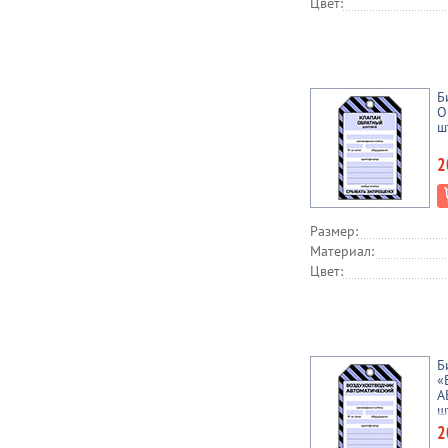
Цвет:
Б
О
ш
2
Размер:
Материал:
Цвет:
Б
«
А
ш
2