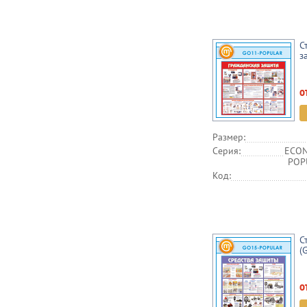
С
з
о
Размер:
Серия:
ECON
POPU
Код:
С
(
о