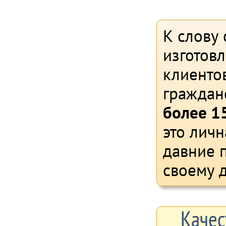
К слову 
изготов
клиентов
граждан
более 15
это личн
давние 
своему д
Качес