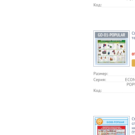
Код:
С
т
о
Размер:
Серия:
ECON
POPU
Код:
С
с
н
0