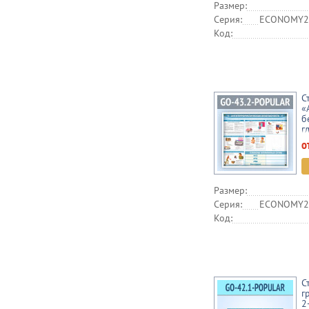
Размер:
Серия:
ECONOMY2,
Код:
С
«
б
г
(
о
Размер:
Серия:
ECONOMY2,
Код:
С
г
2