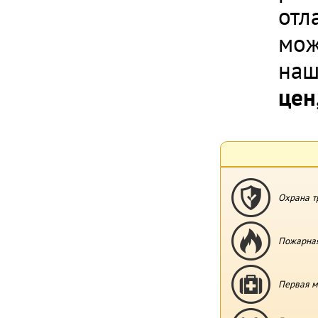
отл
мож
наш
цен
Охрана т
Пожарная
Первая м