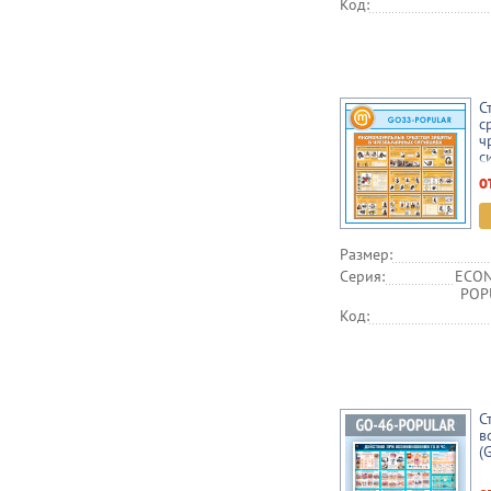
Код:
С
с
ч
с
о
Размер:
Серия:
ECON
POPU
Код:
С
в
(