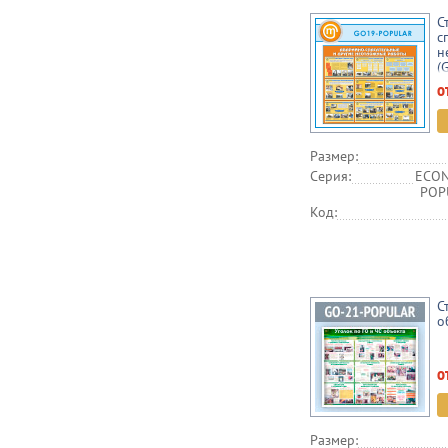
С
с
н
(
о
Размер:
Серия:
ECON
POPU
Код:
С
о
о
Размер: