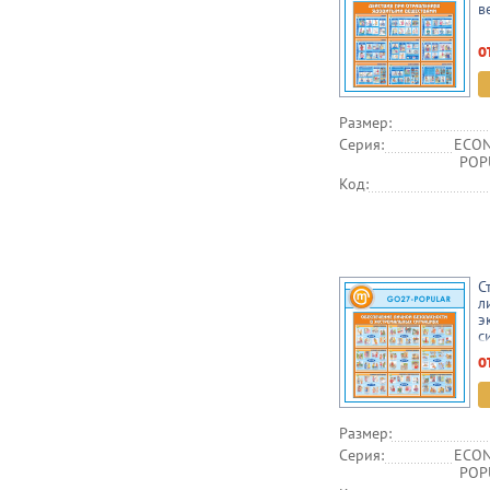
в
о
Размер:
Серия:
ECON
POPU
Код:
С
л
э
с
о
Размер:
Серия:
ECON
POPU