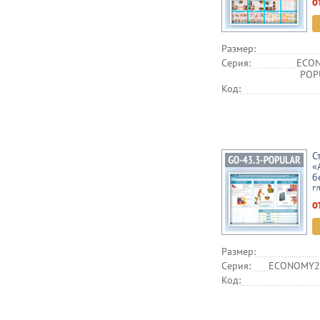
о
Размер:
Серия:
ECON
POPU
Код:
С
«
б
г
(
о
Размер:
Серия:
ECONOMY2,
Код: