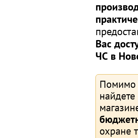
производ
практиче
предоста
Вас дост
ЧС в Нов
Помимо 
найдете
магазин
бюджетн
охране 