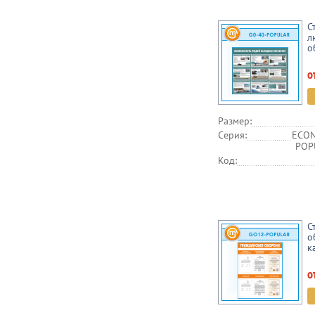
С
л
о
о
Размер:
Серия:
ECON
POPU
Код:
С
о
к
о