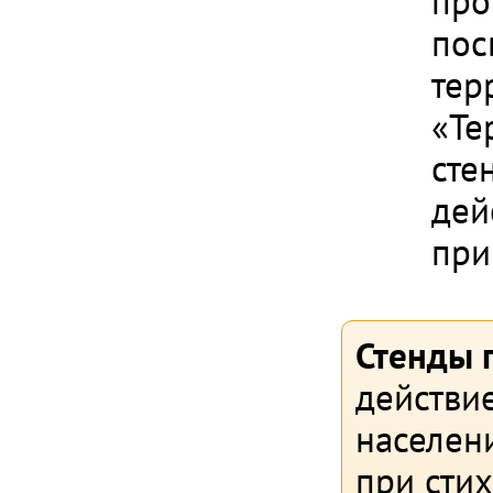
про
пос
тер
«Те
сте
дей
при
Стенды 
действи
населен
при сти