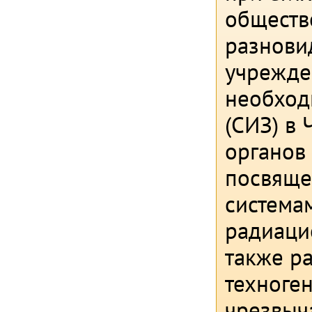
обществ
разнови
учрежден
необход
(СИЗ) в
органов 
посвяще
система
радиаци
также р
техноген
чрезвыч