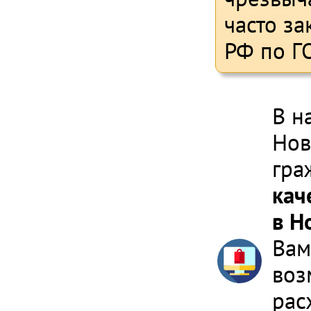
часто з
РФ по Г
В н
Нов
гра
кач
в Н
Вам
воз
рас