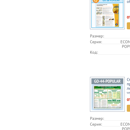
о
о
Размер:
Серия:
ECON
POPU
Код:
С
п
л
ч
(
о
Размер:
Серия:
ECON
POPU