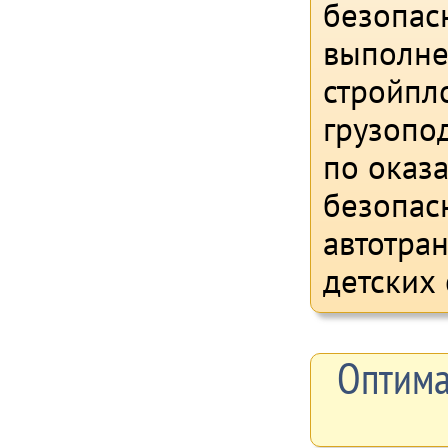
безопасн
выполне
стройпл
грузопо
по оказ
безопас
автотран
детских
Оптима