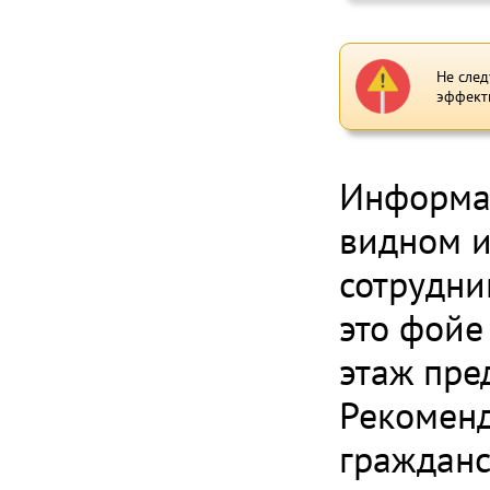
Не след
эффект
Информац
видном и
сотрудни
это фойе
этаж пре
Рекоменд
гражданс