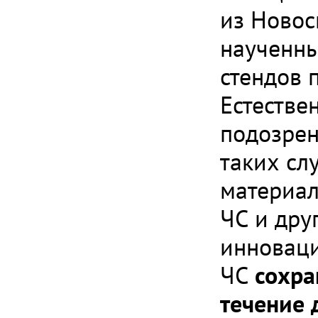
из Новос
наученны
стендов 
Естестве
подозрен
таких сл
материал
ЧС и дру
инноваци
ЧС
сохра
течение 