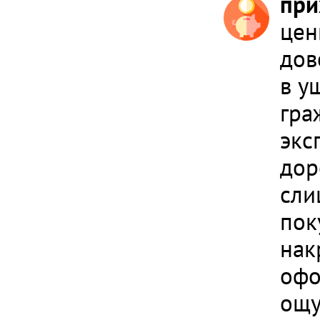
при
цен
дов
в у
гра
экс
дор
сли
пок
нак
офо
ощу