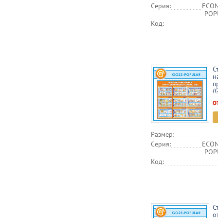
Серия:
ECON
POPU
Код:
С
н
п
(
о
Размер:
Серия:
ECON
POPU
Код:
С
о