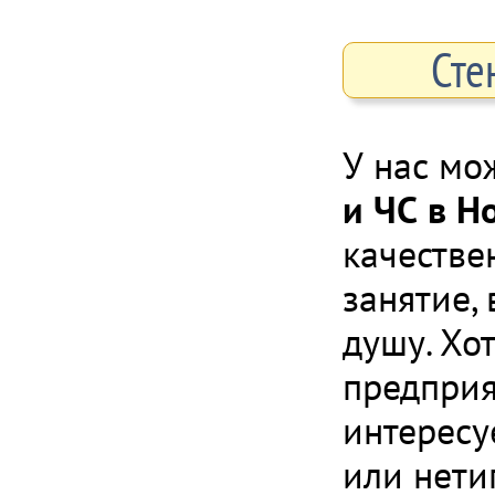
Сте
У нас мо
и ЧС в Н
качестве
занятие,
душу. Хо
предприя
интересу
или нети