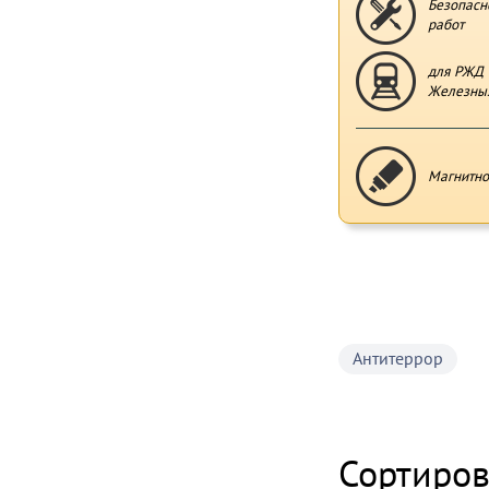
Безопасн
работ
для РЖД 
Железных
Магнитно
Антитеррор
Сортиров