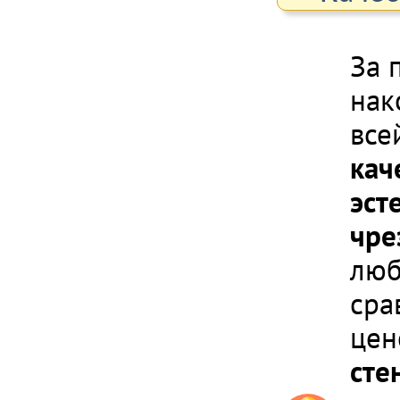
За 
нак
все
кач
эст
чре
люб
сра
цен
сте