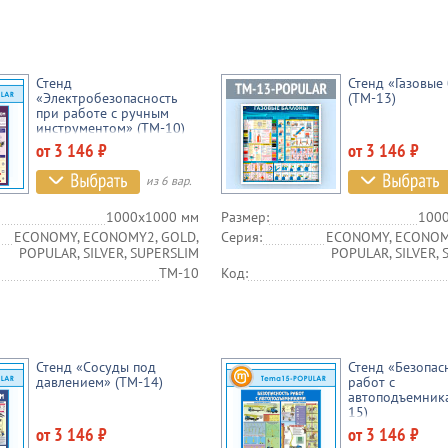
Стенд
Стенд «Газовые
«Электробезопасность
(TM-13)
при работе с ручным
инструментом» (TM-10)
от 3 146 ₽
от 3 146 ₽
из 6 вар.
1000х1000 мм
Размер:
100
ECONOMY, ECONOMY2, GOLD,
Серия:
ECONOMY, ECONOM
POPULAR, SILVER, SUPERSLIM
POPULAR, SILVER,
TM-10
Код:
Стенд «Сосуды под
Стенд «Безопас
давлением» (TM-14)
работ с
автоподъемник
15)
от 3 146 ₽
от 3 146 ₽