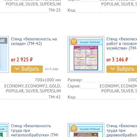
POPULAR, SILVER, SUPERSLIM
POPULAR, SILVER,
TM-25
Код:
Стенд «Безопасность на
Стенд «Безопас
складе» (TM-42)
работ в газово
хозяйстве» (TM
от 2 925 ₽
от 3 146 ₽
из 6 вар.
700х1000 мм
Размер:
100
ECONOMY, ECONOMY2, GOLD,
Серия:
ECONOMY, ECONOM
POPULAR, SILVER, SUPERSLIM
POPULAR, SILVER,
TM-42
Код:
Стенд «Безопасность
Стенд «Безопас
труда при
труда при
металлообработке» (TM-
деревообработ