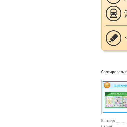
д
Ж
М
Сортировать 
Размер:
Серия: