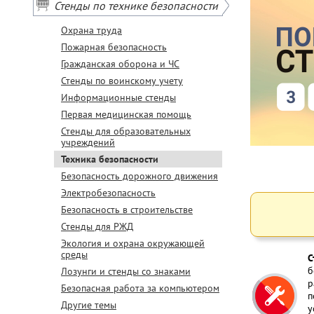
Стенды по технике безопасности
Охрана труда
Пожарная безопасность
Гражданская оборона и ЧС
Стенды по воинскому учету
Информационные стенды
Первая медицинская помощь
Стенды для образовательных
учреждений
Техника безопасности
Безопасность дорожного движения
Электробезопасность
Безопасность в строительстве
Стенды для РЖД
Экология и охрана окружающей
среды
С
б
Лозунги и стенды со знаками
р
Безопасная работа за компьютером
п
Другие темы
у