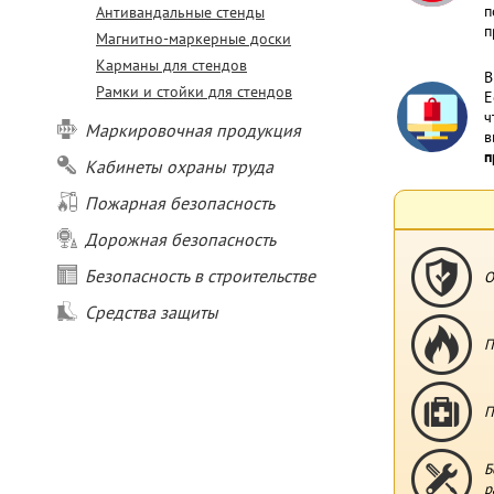
п
Антивандальные стенды
п
Магнитно-маркерные доски
Карманы для стендов
В
Рамки и стойки для стендов
Е
ч
Маркировочная продукция
в
п
Кабинеты охраны труда
Пожарная безопасность
Дорожная безопасность
Безопасность в строительстве
О
Средства защиты
П
П
Б
р