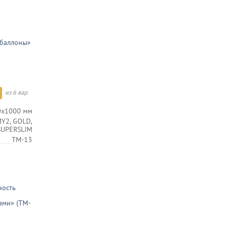
 баллоны»
из 6 вар.
0х1000 мм
Y2, GOLD,
 SUPERSLIM
TM-13
ность
ами» (TM-