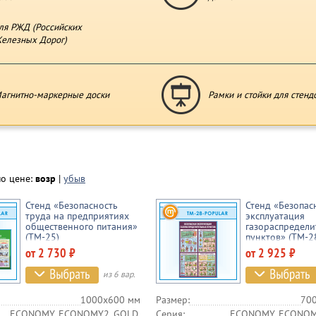
ля РЖД (Российских
елезных Дорог)
агнитно-маркерные доски
Рамки и стойки для стенд
по цене:
возр
|
убыв
Стенд «Безопасность
Стенд «Безопас
труда на предприятиях
эксплуатация
общественного питания»
газораспредели
(TM-25)
пунктов» (TM-2
от 2 730 ₽
от 2 925 ₽
из 6 вар.
1000х600 мм
Размер:
70
ECONOMY, ECONOMY2, GOLD,
Серия:
ECONOMY, ECONOM