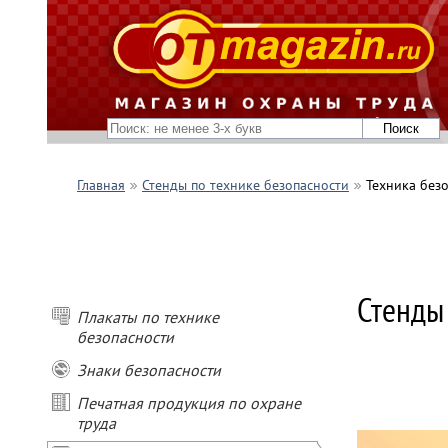
Главная
Стенды по технике безопасности
Техника без
ПОКУПАЙ
- при пок
Стенды
- при пок
Плакаты по технике
- при пок
- при зак
безопасности
подарок
Знаки безопасности
* Условия
Печатная продукция по охране
Не сумми
труда