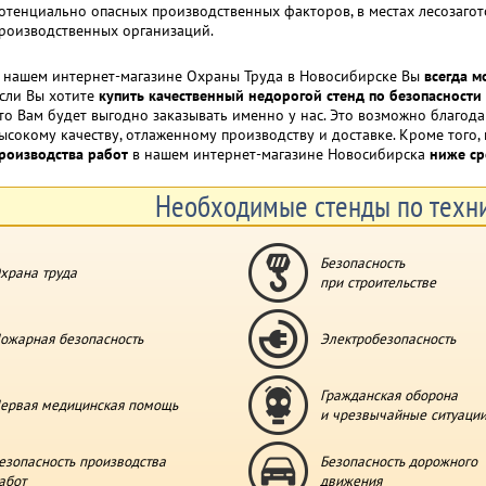
отенциально опасных производственных факторов, в местах лесозагото
роизводственных организаций.
 нашем интернет-магазине Охраны Труда в Новосибирске Вы
всегда м
сли Вы хотите
купить качественный недорогой стенд по безопасности
то Вам будет выгодно заказывать именно у нас. Это возможно благо
ысокому качеству, отлаженному производству и доставке. Кроме того,
роизводства работ
в нашем интернет-магазине Новосибирска
ниже ср
Необходимые стенды по техни
Безопасность
храна труда
при строительстве
ожарная безопасность
Электробезопасность
Гражданская оборона
ервая медицинская помощь
и чрезвычайные ситуаци
езопасность производства
Безопасность дорожного
абот
движения