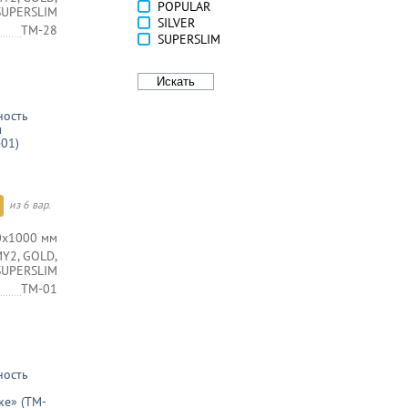
POPULAR
 SUPERSLIM
SILVER
TM-28
SUPERSLIM
ность
м
-01)
из 6 вар.
0х1000 мм
Y2, GOLD,
 SUPERSLIM
TM-01
ность
ке» (TM-