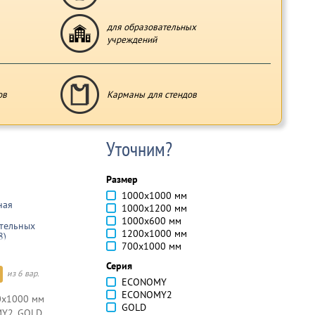
для образовательных
учреждений
ов
Карманы для стендов
Уточним?
Размер
1000х1000 мм
ная
1000х1200 мм
1000х600 мм
тельных
1200х1000 мм
8)
700х1000 мм
Серия
из 6 вар.
ECONOMY
ECONOMY2
0х1000 мм
GOLD
Y2, GOLD,